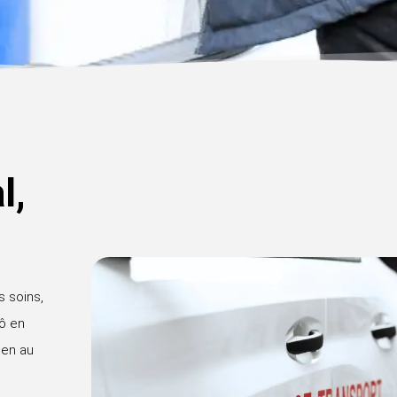
l,
transport de sang et d’organes
s soins,
ô en
ien au