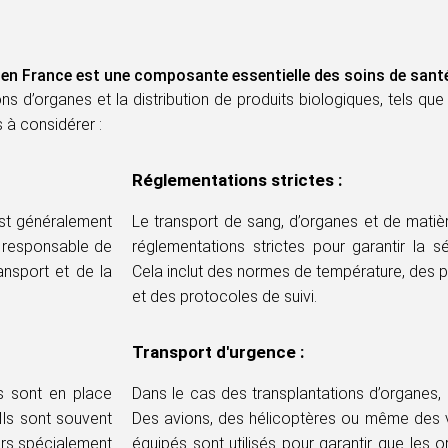
 en France est une composante essentielle des soins de sant
s d’organes et la distribution de produits biologiques, tels que 
 à considérer :
Réglementations strictes :
est généralement
Le transport de sang, d’organes et de matiè
 responsable de
réglementations strictes pour garantir la séc
ansport et de la
Cela inclut des normes de température, des 
et des protocoles de suivi.
Transport d'urgence :
s sont en place
Dans le cas des transplantations d’organes, l
 Ils sont souvent
Des avions, des hélicoptères ou même des v
urs spécialement
équipés sont utilisés pour garantir que les o