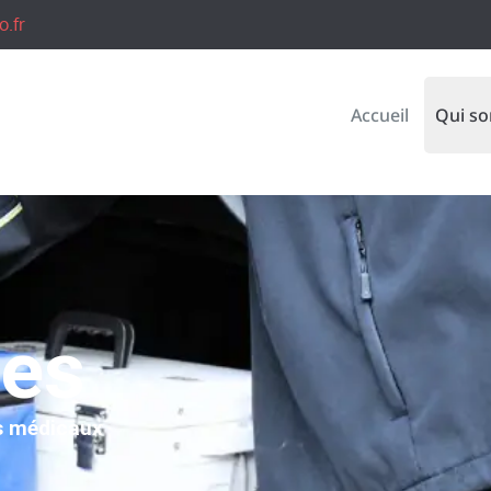
o.fr
Accueil
Qui s
ces
s médicaux